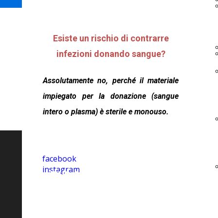
Esiste un rischio di contrarre
infezioni donando sangue?
Assolutamente no, perché il materiale
impiegato per la donazione (sangue
intero o plasma) è sterile e monouso.
facebook
instagram
FIDAS ATAN E.T.S-
O.d.V.
Via Bernardo Tanucci, 33 - 80137
Napoli